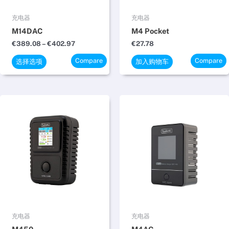
可
在
充电器
充电器
产
M14DAC
M4 Pocket
品
€
389.08
–
€
402.97
€
27.78
页
Compare
Compare
面
选择选项
加入购物车
上
选
择
价
价
本
本
格
格
这
产
产
范
范
些
品
品
围：
围：
€37.05
€27.78
选
有
有
至
至
项
多
多
€37.97
€28.52
种
种
变
变
体。
体。
可
可
在
在
充电器
充电器
产
产