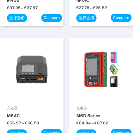
M450
M4AC
品
品
€
37.05
–
€
37.97
€
27.78
–
€
28.52
页
页
Compare
Compare
面
面
选择选项
选择选项
上
上
选
选
择
择
价
价
本
本
格
格
这
这
产
产
范
范
些
些
品
品
围：
围：
€55.57
€64.84
选
选
有
有
至
至
项
项
多
多
€56.50
€67.62
种
种
变
变
体。
体。
可
可
在
在
充电器
充电器
产
产
M6AC
M6D Series
品
品
€
55.57
–
€
56.50
€
64.84
–
€
67.62
页
页
Compare
Compare