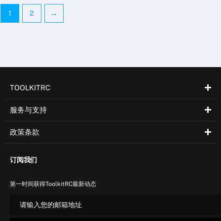
择
择
1
2
→
这
这
些
些
选
选
项
项
TOOLKITRC
服务与支持
政策条款
订阅我们
第一时间获得ToolkitRC最新动态