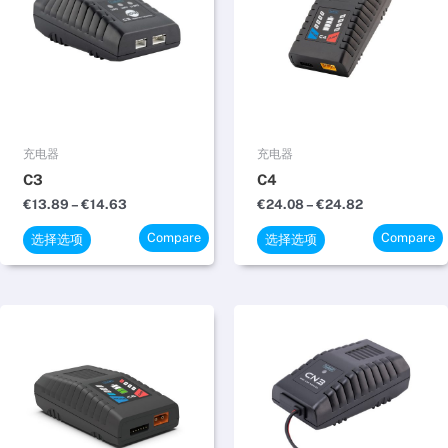
至
至
多
多
€14.63
€24.82
种
种
变
变
体。
体。
可
可
在
在
充电器
充电器
产
产
C3
C4
品
品
€
13.89
–
€
14.63
€
24.08
–
€
24.82
页
页
Compare
Compare
面
面
选择选项
选择选项
上
上
选
选
择
择
价
价
本
本
格
格
这
这
产
产
范
范
些
些
品
品
围：
围：
€27.78
€13.89
选
选
有
有
至
至
项
项
多
多
€28.52
€14.63
种
种