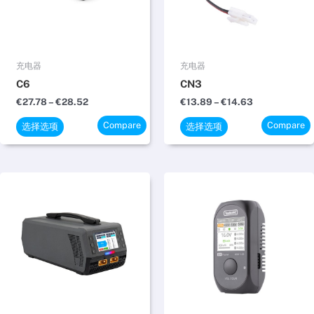
变
变
体。
体。
可
可
在
在
充电器
充电器
产
产
C6
CN3
品
品
€
27.78
–
€
28.52
€
13.89
–
€
14.63
页
页
Compare
Compare
面
面
选择选项
选择选项
上
上
选
选
择
择
价
本
格
这
这
产
范
些
些
品
围：
€389.08
选
选
有
至
项
项
多
€402.97
种
变
体。