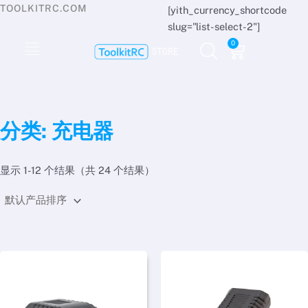
跳
TOOLKITRC.COM
[yith_currency_shortcode
至
slug="list-select-2"]
内
Cart
0
容
分类: 充电器
显示 1-12 个结果（共 24 个结果）
价
价
本
本
格
格
产
产
范
范
品
品
围：
围：
€13.89
€24.08
有
有