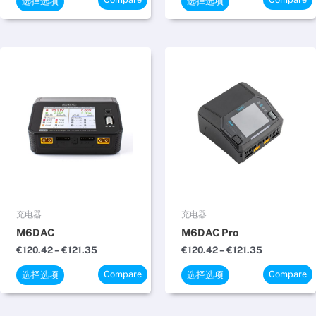
面
面
选择选项
选择选项
上
上
选
选
择
择
价
价
本
本
格
格
这
这
产
产
范
范
些
些
品
品
围：
围：
€120.42
€120.42
选
选
有
有
至
至
项
项
多
多
€121.35
€121.35
种
种
变
变
体。
体。
可
可
在
在
充电器
充电器
产
产
M6DAC
M6DAC Pro
品
品
€
120.42
–
€
121.35
€
120.42
–
€
121.35
页
页
Compare
Compare
面
面
选择选项
选择选项
上
上
选
选